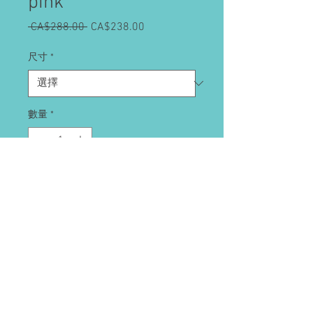
pink
 CA$288.00 
一
CA$238.00
促
般
銷
價
價
尺寸
*
格
格
數量
*
新增至購物車
© 2021 FAB 派對精品店。版權所有。