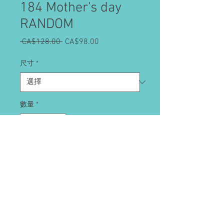
184 Mother's day
RANDOM
 CA$128.00 
一
CA$98.00
促
般
銷
價
價
尺寸
*
格
格
數量
*
新增至購物車