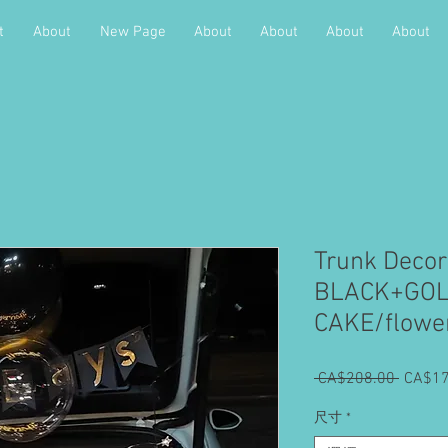
t
About
New Page
About
About
About
About
Trunk Decor
BLACK+GOLD
CAKE/flowe
 CA$208.00 
一
CA$17
般
尺寸
*
價
格