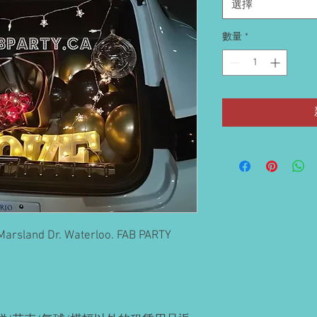
選擇
數量
*
Marsland Dr. Waterloo. FAB PARTY