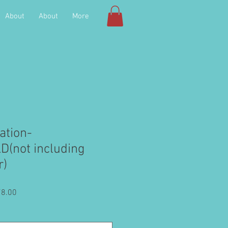
About
About
More
ation-
(not including
r)
8.00
促
銷
價
格