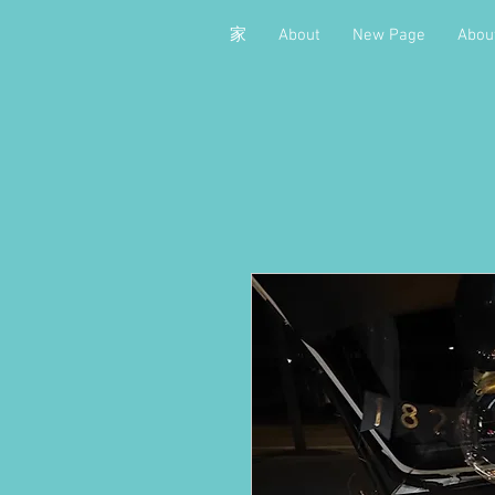
家
About
New Page
Abou