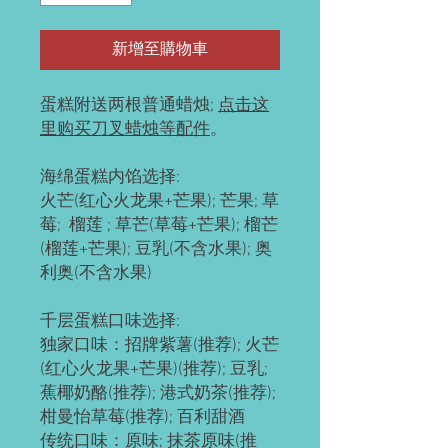
新增至購物車
蛋糕附送两根普通蜡烛;
点击这
里购买刀叉蜡烛等配件
。
海绵蛋糕内馅选择:
火芒(红心火龙果+芒果); 芒果; 草
莓; 榴莲 ; 草芒(草莓+芒果); 榴芒
(榴莲+芒果); 豆乳(不含水果); 奥
利奥(不含水果)
千层蛋糕口味选择:
独家口味：招牌紫薯(推荐); 火芒
(红心火龙果+芒果)(推荐); 豆乳;
蕉椰奶酪(推荐); 港式奶茶(推荐);
柑曼怡草莓(推荐); 百利甜酒
传统口味：原味; 抹茶原味(推