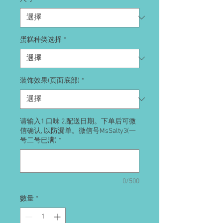
蛋糕种类选择
*
装饰效果(页面底部)
*
请输入1.口味 2.配送日期。下单后可微
信确认, 以防漏单。微信号MsSalty3(一
号二号已满)
*
0/500
數量
*