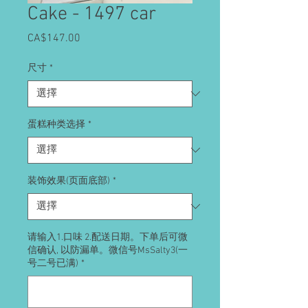
Cake - 1497 car
CA$147.00
價
格
尺寸
*
蛋糕种类选择
*
装饰效果(页面底部)
*
请输入1.口味 2.配送日期。下单后可微
信确认, 以防漏单。微信号MsSalty3(一
号二号已满)
*