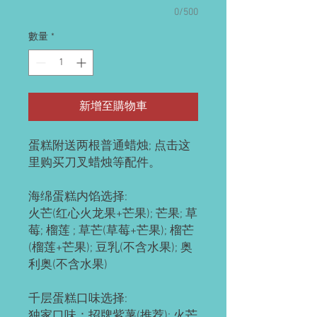
0/500
數量
*
新增至購物車
蛋糕附送两根普通蜡烛; 点击这
里购买刀叉蜡烛等配件。
海绵蛋糕内馅选择:
火芒(红心火龙果+芒果); 芒果; 草
莓; 榴莲 ; 草芒(草莓+芒果); 榴芒
(榴莲+芒果); 豆乳(不含水果); 奥
利奥(不含水果)
千层蛋糕口味选择:
独家口味：招牌紫薯(推荐); 火芒