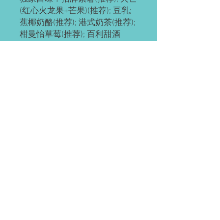
(红心火龙果+芒果)(推荐); 豆乳;
蕉椰奶酪(推荐); 港式奶茶(推荐);
柑曼怡草莓(推荐); 百利甜酒
传统口味：原味; 抹茶原味(推
荐); 抹茶红豆; 奥利奥; 红豆; 草
莓; 草芒; 芒果; 提拉米苏(推荐);
黄桃; 巧克力; 肉松海苔; 榴芒 (榴
莲+芒果); 榴莲
ps: 所有千层都有层海绵蛋糕
底，加量不加价。
预订需知
请提前2-3天预订。
配送(均送货上门)
如有急单(当天或次日)，请直接微信联
系。
Waterloo or Kitchener(至少提前24小时
付款方式
预订)。 离五公里内的区域免费配送；