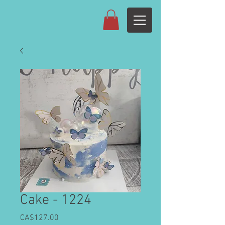
Cake - 1224
CA$127.00
價