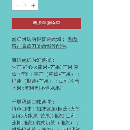
新增至購物車
蛋糕附送兩根普通蠟燭；
點擊
這裡購買刀叉蠟燭等配件
。
海綿蛋糕內餡選擇：
火芒(紅心火龍果+芒果);芒果;草
莓; 榴蓮；草芒（草莓+芒果）；
榴蓮（榴蓮+芒果）；豆乳(不含
水果);奧利奧(不含水果)
千層蛋糕口味選擇：
特色口味：招牌紫薯(推薦);火芒
(紅心火龍果+芒果)(推薦);豆乳；
蕉椰(推薦);港式奶茶（推薦）；