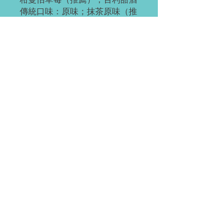
柑曼怡草莓（推薦）；百利甜酒
傳統口味：原味；抹茶原味（推
薦）；抹茶紅豆；奧利奧;紅豆;
草莓;草芒；芒果;提拉米蘇（推
薦）；黃桃;巧克力;肉鬆海苔；
榴芒 （榴蓮+芒果）；榴蓮
ps：所有千層樓上層海綿底，加
量不加價。
訂閱需知
請提前2-3天訂閱。
進入(均裝上門)
如有緊急單（當天或次日），請直接微
信聯繫。
Waterloo 或 Kitchener（至少提前 24 小
付款方式
時訂閱）。離五公里內的區域免費連
載；蛋糕聚會時間大約為每天 5:30-
EMT;支付寶；微信;現金（滑鐵盧）；
6:45pm，沿路一路走。
裝飾效果的區別
（稅前價）