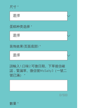
格
尺寸
*
蛋糕种类选择
*
装饰效果(页面底部)
*
請輸入1.口味2.可微日期。下單後信確
認，緊漏單。微信號MsSalty3（一號二
號已滿）
*
0/500
數量
*