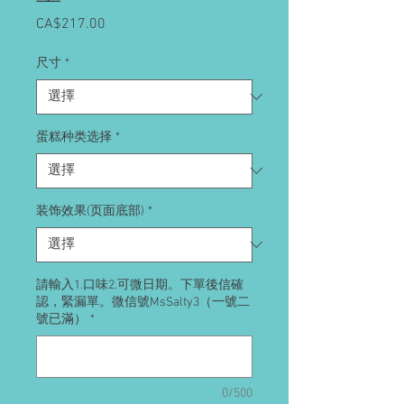
CA$217.00
價
格
尺寸
*
蛋糕种类选择
*
装饰效果(页面底部)
*
請輸入1.口味2.可微日期。下單後信確
認，緊漏單。微信號MsSalty3（一號二
號已滿）
*
0/500