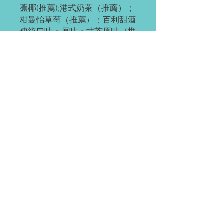
蕉椰(推薦);港式奶茶（推薦）；
柑曼怡草莓（推薦）；百利甜酒
傳統口味：原味；抹茶原味（推
薦）；抹茶紅豆；奧利奧;紅豆;
草莓;草芒；芒果;提拉米蘇（推
薦）；黃桃;巧克力;肉鬆海苔；
榴芒 （榴蓮+芒果）；榴蓮
ps：所有千層樓上層海綿底，加
量不加價。
訂閱需知
請提前2-3天訂閱。
進入(均裝上門)
如有緊急單（當天或次日），請直接微
信聯繫。
Waterloo 或 Kitchener（至少提前 24 小
付款方式
時訂閱）。離五公里內的區域免費連
載；蛋糕聚會時間大約為每天 5:30-
EMT;支付寶；微信;現金（滑鐵盧）；