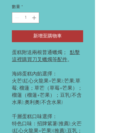
數量
*
新增至購物車
蛋糕附送兩根普通蠟燭；
點擊
這裡購買刀叉蠟燭等配件
。
海綿蛋糕內餡選擇：
火芒(紅心火龍果+芒果);芒果;草
莓; 榴蓮；草芒（草莓+芒果）；
榴蓮（榴蓮+芒果）；豆乳(不含
水果);奧利奧(不含水果)
千層蛋糕口味選擇：
特色口味：招牌紫薯(推薦);火芒
(紅心火龍果+芒果)(推薦);豆乳；