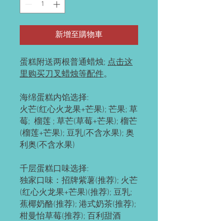
新增至購物車
蛋糕附送两根普通蜡烛;
点击这
里购买刀叉蜡烛等配件
。
海绵蛋糕内馅选择:
火芒(红心火龙果+芒果); 芒果; 草
莓; 榴莲 ; 草芒(草莓+芒果); 榴芒
(榴莲+芒果); 豆乳(不含水果); 奥
利奥(不含水果)
千层蛋糕口味选择:
独家口味：招牌紫薯(推荐); 火芒
(红心火龙果+芒果)(推荐); 豆乳;
蕉椰奶酪(推荐); 港式奶茶(推荐);
柑曼怡草莓(推荐); 百利甜酒