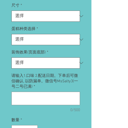
尺寸
*
蛋糕种类选择
*
装饰效果(页面底部)
*
请输入1.口味 2.配送日期。下单后可微
信确认, 以防漏单。微信号MsSalty3(一
号二号已满)
*
0/500
數量
*