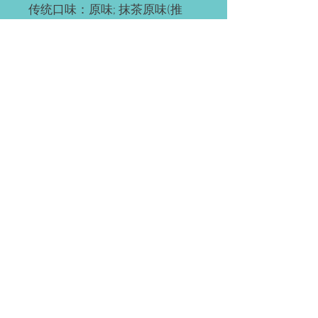
传统口味：原味; 抹茶原味(推
荐); 抹茶红豆; 奥利奥; 红豆; 草
莓; 草芒; 芒果; 提拉米苏(推荐);
黄桃; 巧克力; 肉松海苔; 榴芒
(榴莲+芒果); 榴莲
ps: 所有千层都有层海绵蛋糕
底，加量不加价。
预订需知
请提前2-3天预订。
配送(均送货上门)
如有急单(当天或次日)，请直接微信联
系。
Waterloo or Kitchener(至少提前24小时
付款方式
预订)。 离五公里内的区域免费配送；
蛋糕配送时间大约为每天5:30-6:45pm，
EMT; 支付宝; 微信; 现金(仅限滑铁卢);
沿路配送。
装饰效果区别
(税前价)
信用卡&Paypal(税后价)
北约克, DT, 士嘉堡, 密市, 伦敦,