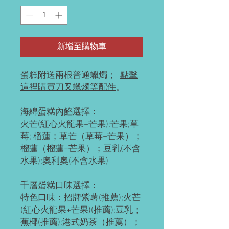
新增至購物車
蛋糕附送兩根普通蠟燭；
點擊
這裡購買刀叉蠟燭等配件
。
海綿蛋糕內餡選擇：
火芒(紅心火龍果+芒果);芒果;草
莓; 榴蓮；草芒（草莓+芒果）；
榴蓮（榴蓮+芒果）；豆乳(不含
水果);奧利奧(不含水果)
千層蛋糕口味選擇：
特色口味：招牌紫薯(推薦);火芒
(紅心火龍果+芒果)(推薦);豆乳；
蕉椰(推薦);港式奶茶（推薦）；