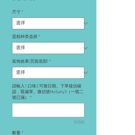
格
尺寸
*
蛋糕种类选择
*
装饰效果(页面底部)
*
請輸入1.口味2.可微日期。下單後信確
認，緊漏單。微信號MsSalty3（一號二
號已滿）
*
0/500
數量
*