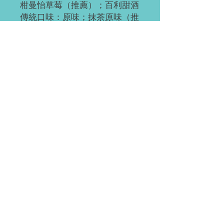
柑曼怡草莓（推薦）；百利甜酒
傳統口味：原味；抹茶原味（推
薦）；抹茶紅豆；奧利奧;紅豆;
草莓;草芒；芒果;提拉米蘇（推
薦）；黃桃;巧克力;肉鬆海苔；
榴芒 （榴蓮+芒果）；榴蓮
ps：所有千層樓上層海綿底，加
量不加價。
訂閱需知
請提前2-3天訂閱。
進入(均裝上門)
如有緊急單（當天或次日），請直接微
信聯繫。
Waterloo 或 Kitchener（至少提前 24 小
付款方式
時訂閱）。離五公里內的區域免費連
載；蛋糕聚會時間大約為每天 5:30-
EMT;支付寶；微信;現金（滑鐵盧）；
6:45pm，沿路一路走。
裝飾效果的區別
（稅前價）