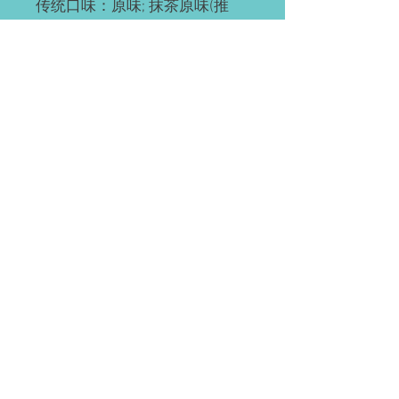
传统口味：原味; 抹茶原味(推
荐); 抹茶红豆; 奥利奥; 红豆; 草
莓; 草芒; 芒果; 提拉米苏(推荐);
黄桃; 巧克力; 肉松海苔; 榴芒
(榴莲+芒果); 榴莲
ps: 所有千层都有层海绵蛋糕
底，加量不加价。
预订需知
请提前2-3天预订。
配送(均送货上门)
如有急单(当天或次日)，请直接微信联
系。
Waterloo or Kitchener(至少提前24小时
付款方式
预订)。 离五公里内的区域免费配送；
蛋糕配送时间大约为每天5:30-6:45pm，
EMT; 支付宝; 微信; 现金(仅限滑铁卢);
沿路配送。
装饰效果区别
(税前价)
信用卡&Paypal(税后价)
北约克, DT, 士嘉堡, 密市, 伦敦,
动物性奶油
vs.
奶油霜
vs.
翻糖表面