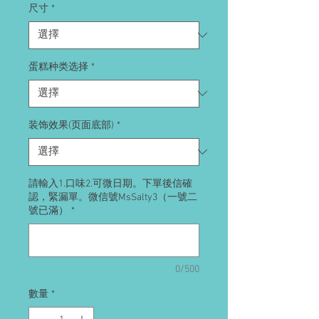
尺寸
*
蛋糕种类选择
*
装饰效果(页面底部)
*
請輸入1.口味2.可微日期。下單後信確
認，緊漏單。微信號MsSalty3（一號二
號已滿）
*
0/500
數量
*