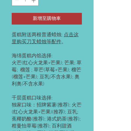
新增至購物車
蛋糕附送两根普通蜡烛;
点击这
里购买刀叉蜡烛等配件
。
海绵蛋糕内馅选择:
火芒(红心火龙果+芒果); 芒果; 草
莓; 榴莲 ; 草芒(草莓+芒果); 榴芒
(榴莲+芒果); 豆乳(不含水果); 奥
利奥(不含水果)
千层蛋糕口味选择:
独家口味：招牌紫薯(推荐); 火芒
(红心火龙果+芒果)(推荐); 豆乳;
蕉椰奶酪(推荐); 港式奶茶(推荐);
柑曼怡草莓(推荐); 百利甜酒