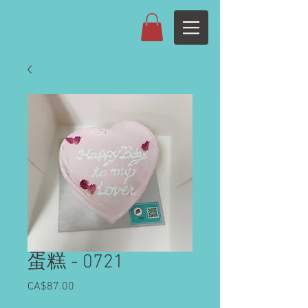
蛋糕 - 0721
CA$87.00
價
格