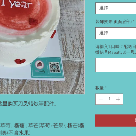
選擇
装饰效果(页面底部)
*
選擇
请输入1.口味 2.配
微信号MsSalty3(一
數量
*
这里购买刀叉蜡烛等配件
。
草莓; 榴莲 ; 草芒(草莓+芒果); 榴芒(榴
奥利奥(不含水果)