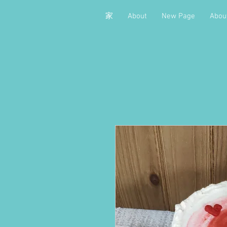
家
About
New Page
Abou