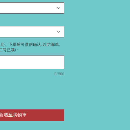
送日期。下单后可微信确认, 以防漏单。
号二号已满)
*
0/500
新增至購物車