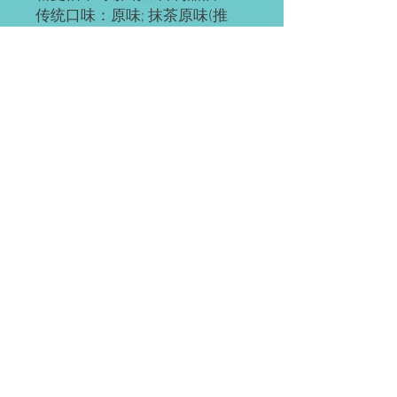
传统口味：原味; 抹茶原味(推
荐); 抹茶红豆; 奥利奥; 红豆; 草
莓; 草芒; 芒果; 提拉米苏(推荐);
黄桃; 巧克力; 肉松海苔; 榴芒
(榴莲+芒果); 榴莲
ps: 所有千层都有层海绵蛋糕
底，加量不加价。
预订需知
请提前2-3天预订。
配送(均送货上门)
如有急单(当天或次日)，请直接微信联
系。
Waterloo or Kitchener(至少提前24小时
付款方式
预订)。 离五公里内的区域免费配送；
蛋糕配送时间大约为每天5:30-6:45pm，
EMT; 支付宝; 微信; 现金(仅限滑铁卢);
沿路配送。
装饰效果区别
(税前价)
信用卡&Paypal(税后价)