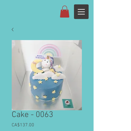
Cake - 0063
CA$137.00
價