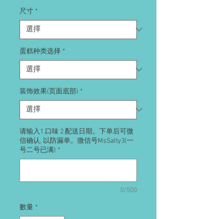
格
尺寸
*
蛋糕种类选择
*
装饰效果(页面底部)
*
请输入1.口味 2.配送日期。下单后可微
信确认, 以防漏单。微信号MsSalty3(一
号二号已满)
*
0/500
數量
*