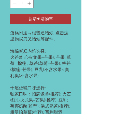
新增至購物車
蛋糕附送两根普通蜡烛;
点击这
里购买刀叉蜡烛等配件
。
海绵蛋糕内馅选择:
火芒(红心火龙果+芒果); 芒果; 草
莓; 榴莲 ; 草芒(草莓+芒果); 榴芒
(榴莲+芒果); 豆乳(不含水果); 奥
利奥(不含水果)
千层蛋糕口味选择:
独家口味：招牌紫薯(推荐); 火芒
(红心火龙果+芒果)(推荐); 豆乳;
蕉椰奶酪(推荐); 港式奶茶(推荐);
柑曼怡草莓(推荐); 百利甜酒