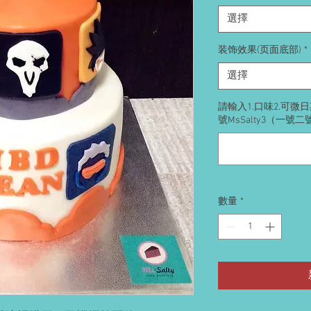
選擇
装饰效果(页面底部)
*
選擇
請輸入1.口味2.可
號MsSalty3（一號
數量
*