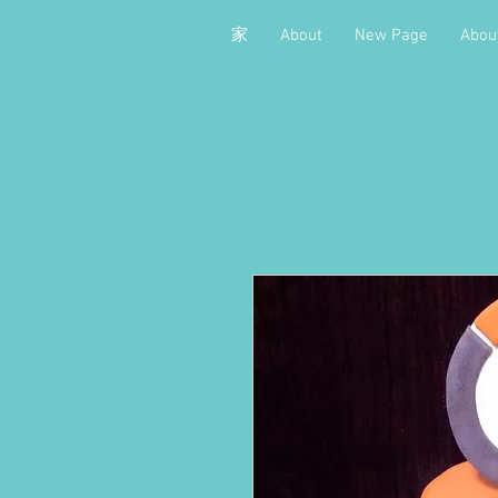
家
About
New Page
Abou