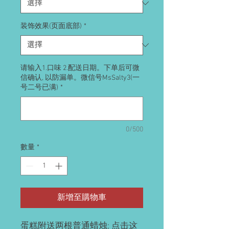
装饰效果(页面底部)
*
请输入1.口味 2.配送日期。下单后可微
信确认, 以防漏单。微信号MsSalty3(一
号二号已满)
*
0/500
數量
*
新增至購物車
蛋糕附送两根普通蜡烛;
点击这