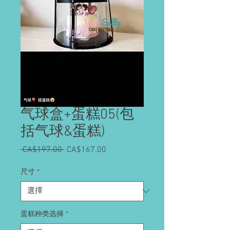
气球盒+蛋糕05(包
括气球&蛋糕)
 CA$197.00 
一
CA$167.00
促
般
銷
價
價
尺寸
*
格
格
蛋糕种类选择
*