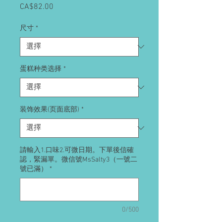
CA$82.00
價
格
尺寸
*
蛋糕种类选择
*
装饰效果(页面底部)
*
請輸入1.口味2.可微日期。下單後信確
認，緊漏單。微信號MsSalty3（一號二
號已滿）
*
0/500