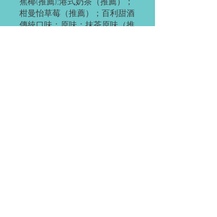
蕉椰(推薦);港式奶茶（推薦）；
柑曼怡草莓（推薦）；百利甜酒
傳統口味：原味；抹茶原味（推
薦）；抹茶紅豆；奧利奧;紅豆;
草莓;草芒；芒果;提拉米蘇（推
薦）；黃桃;巧克力;肉鬆海苔；
榴芒 （榴蓮+芒果）；榴蓮
ps：所有千層樓上層海綿底，加
量不加價。
訂閱需知
請提前2-3天訂閱。
進入(均裝上門)
如有緊急單（當天或次日），請直接微
信聯繫。
Waterloo 或 Kitchener（至少提前 24 小
付款方式
時訂閱）。離五公里內的區域免費連
載；蛋糕聚會時間大約為每天 5:30-
EMT;支付寶；微信;現金（滑鐵盧）；
6:45pm，沿路一路走。